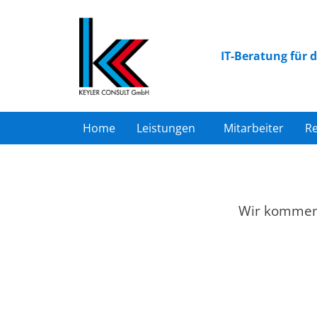
Zum
Inhalt
springen
IT-Beratung für 
Home
Leistungen
Mitarbeiter
R
Wir kommen 